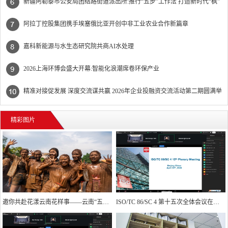
办
新疆阿勒泰市公安局团结路街道派出所:推行“五步”工作法 打造新时代“枫”
景线
阿拉丁控股集团携手埃塞俄比亚开创中非工业农业合作新篇章
嘉科新能源与水生态研究院共商AI水处理
2026上海环博会盛大开幕:智能化浪潮席卷环保产业
精准对接促发展 深度交流谋共赢 2026年企业投融资交流活动第二期圆满举
行
精彩图片
邀你共赴花漾云南花样事——云南“五一”期间文旅活动清单
ISO/TC 86/SC 4 第十五次全体会议在京成功召开