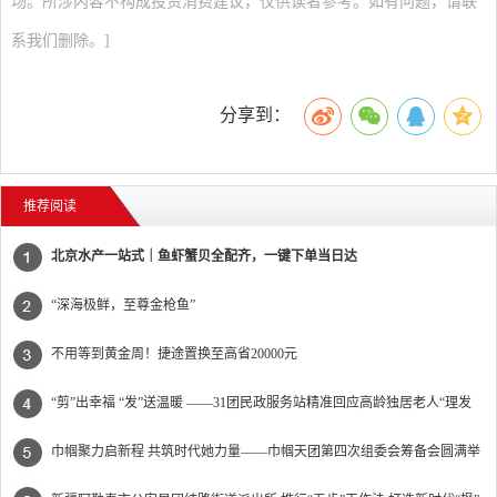
场。所涉内容不构成投资消费建议，仅供读者参考。如有问题，请联
系我们删除。]
分享到：
推荐阅读
北京水产一站式｜鱼虾蟹贝全配齐，一键下单当日达
“深海极鲜，至尊金枪鱼”
不用等到黄金周！捷途置换至高省20000元
“剪”出幸福 “发”送温暖 ——31团民政服务站精准回应高龄独居老人“理发
难”
巾帼聚力启新程 共筑时代她力量——巾帼天团第四次组委会筹备会圆满举