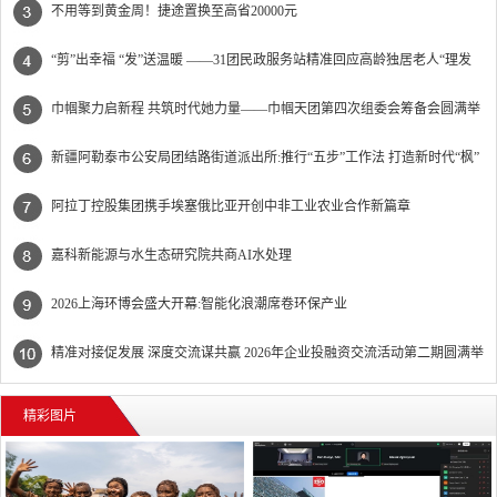
不用等到黄金周！捷途置换至高省20000元
“剪”出幸福 “发”送温暖 ——31团民政服务站精准回应高龄独居老人“理发
难”
巾帼聚力启新程 共筑时代她力量——巾帼天团第四次组委会筹备会圆满举
办
新疆阿勒泰市公安局团结路街道派出所:推行“五步”工作法 打造新时代“枫”
景线
阿拉丁控股集团携手埃塞俄比亚开创中非工业农业合作新篇章
嘉科新能源与水生态研究院共商AI水处理
2026上海环博会盛大开幕:智能化浪潮席卷环保产业
精准对接促发展 深度交流谋共赢 2026年企业投融资交流活动第二期圆满举
行
精彩图片